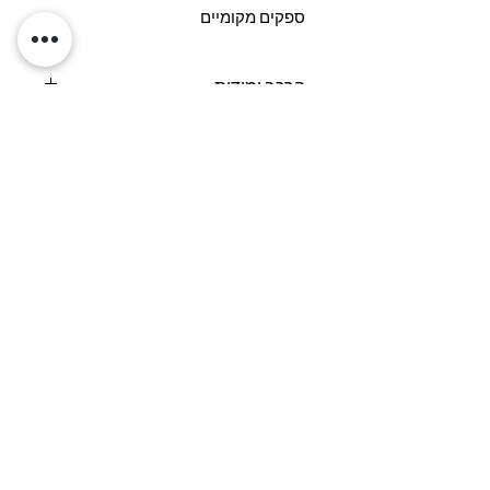
ספקים מקומיים
הרכב ומידות
הרכב: פליז בציפוי איכותי של זהב 24
קראט, פלסטיק וינטג', קריסטל
אודות
משל
וחים
החלפות
והחזרות
הנחיות לשמירה על ה
תכשיט
צרי
קשר