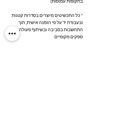
בתקופות עמוסות)
* כל התכשיטים מיוצרים בסדרות קטנות
ובעבודת יד על פי הזמנה אישית, תוך
התחשבות בסביבה ובשיתוף פעולה עם
ספקים מקומיים
הרכב ומידות
הרכב: פלסטיק וינטג', סוגר מצופה זהב
אודות
משל
וחים
החלפות
והחזרות