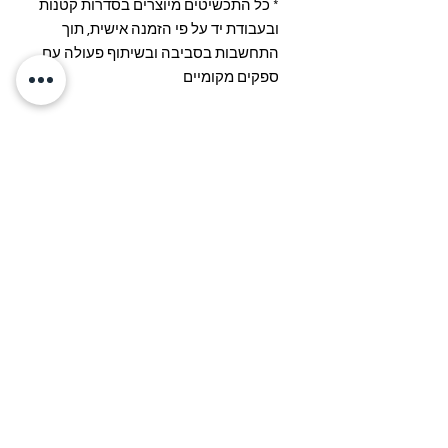
* כל התכשיטים מיוצרים בסדרות קטנות
ובעבודת יד על פי הזמנה אישית, תוך
התחשבות בסביבה ובשיתוף פעולה עם
ספקים מקומיים
הרכב ומידות
הרכב: פלסטיק וינטג', סוגר מכסף מצופה
זהב 24 קראט
אודות
משל
וחים
החלפות
והחזרות
הנחיות לשמירה על ה
תכשיט