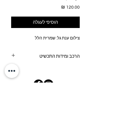
מחיר
הוסיפי לעגלה
צילום ענת גל: שמרית הלל
הרכב ומידות התכשיט
מידות: אורך העגיל כ-5.5 סנטימטרים,
כולל הסוגר
הרכב התכשיט: חלקי פלסטיק וינטג'
מקוריים, פליז מצופה זהב 24 קראט
אודות
משל
וחים
החלפות
והחזרות