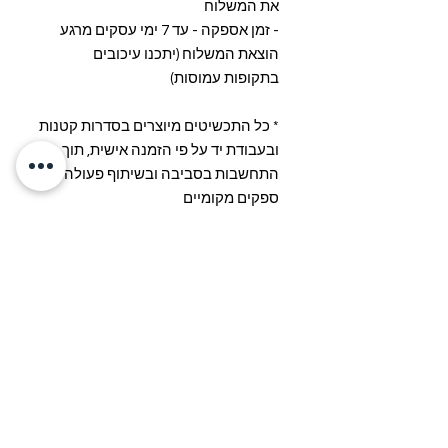
את המשלוח
- זמן אספקה - עד 7 ימי עסקים מרגע
הוצאת המשלוח (יתכנו עיכובים
בתקופות עמוסות)
* כל התכשיטים מיוצרים בסדרות קטנות
ובעבודת יד על פי הזמנה אישית, תוך
התחשבות בסביבה ובשיתוף פעולה עם
ספקים מקומיים
הרכב ומידות
הרכב: פלסטיק וינטג', פוסט כסף 925
בציפוי זהב 24 קראט
מידות: קוטר העגיל כ-1.5 ס"מ
אודות