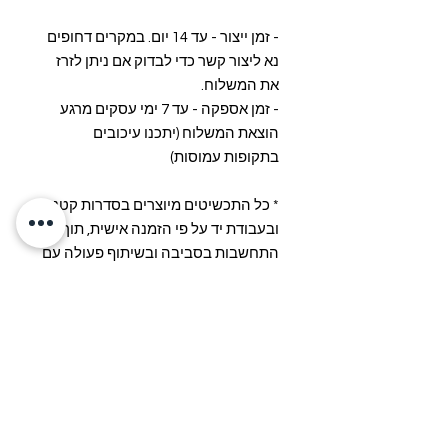
- זמן ייצור - עד 14 יום. במקרים דחופים
נא ליצור קשר כדי לבדוק אם ניתן לזרז
את המשלוח.
- זמן אספקה - עד 7 ימי עסקים מרגע
הוצאת המשלוח (יתכנו עיכובים
בתקופות עמוסות)
* כל התכשיטים מיוצרים בסדרות קטנות
ובעבודת יד על פי הזמנה אישית, תוך
התחשבות בסביבה ובשיתוף פעולה עם
ספקים מקומיים
הרכב ומידות
אורך העגיל כ-6.5 ס"מ
הרכב: אקריל, קריסטלים, פוסט לאוזניים
מנוקבות מצופה זהב 24 קראט