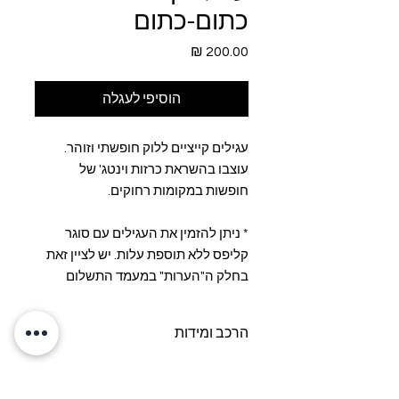
כתום-כתום
מחיר
הוסיפי לעגלה
עגילים קייציים ללוק חופשתי וזוהר.
עוצבו בהשראת כרזות וינטג' של
חופשות במקומות רחוקים.
* ניתן להזמין את העגילים עם סוגר
קליפס ללא תוספת עלות. יש לציין זאת
בחלק ה"הערות" במעמד התשלום
הרכב ומידות
אורך העגיל כ-6 ס"מ
הרכב: חלקי פלסטיק וינטג', אקריל, סוגר