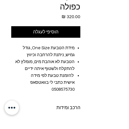
כפולה
מחיר
הוסיפי לעגלה
מידת הטבעת One Size, גודל
גמיש, ניתנת להרחבה וכיווץ
הטבעת לא אוהבת מים, מומלץ לא
להתקלח ולשטוף איתה ידיים
להזמנת טבעת לפי מידה
אישית כתבי לי בוואטסאפ
0508575730
הרכב ומידות
הרכב: פרח מתכת וינטג' מצופה זהב, פליז
מצופה זהב, אבן אגתה, אקריל